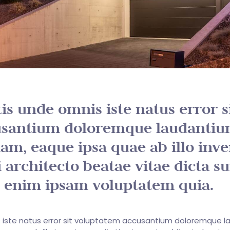
tis unde omnis iste natus error s
usantium doloremque laudantiu
am, eaque ipsa quae ab illo inv
i architecto beatae vitae dicta s
 enim ipsam voluptatem quia.
s iste natus error sit voluptatem accusantium doloremque l