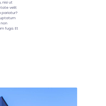
 nisi ut
tate velit
 pariatur?
oluptatum
e non
um fuga. Et