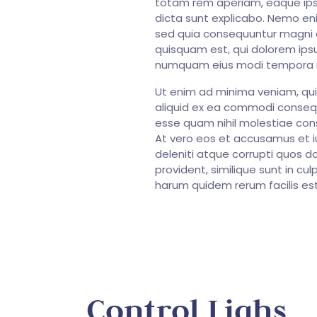
totam rem aperiam, eaque ipsa 
dicta sunt explicabo. Nemo eni
sed quia consequuntur magni d
quisquam est, qui dolorem ipsu
numquam eius modi tempora i
Ut enim ad minima veniam, quis
aliquid ex ea commodi consequa
esse quam nihil molestiae cons
At vero eos et accusamus et i
deleniti atque corrupti quos d
provident, similique sunt in cul
harum quidem rerum facilis es
Control Lighs