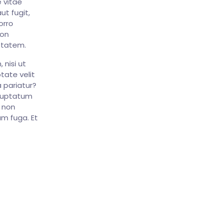
 vitae
ut fugit,
orro
non
ptatem.
 nisi ut
tate velit
 pariatur?
oluptatum
e non
um fuga. Et