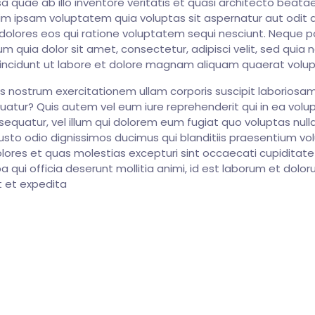
quae ab illo inventore veritatis et quasi architecto beatae
m ipsam voluptatem quia voluptas sit aspernatur aut odit a
olores eos qui ratione voluptatem sequi nesciunt. Neque p
m quia dolor sit amet, consectetur, adipisci velit, sed quia 
ncidunt ut labore et dolore magnam aliquam quaerat volu
 nostrum exercitationem ullam corporis suscipit laboriosam,
tur? Quis autem vel eum iure reprehenderit qui in ea volup
equatur, vel illum qui dolorem eum fugiat quo voluptas nulla
usto odio dignissimos ducimus qui blanditiis praesentium v
olores et quas molestias excepturi sint occaecati cupiditat
pa qui officia deserunt mollitia animi, id est laborum et dolor
t et expedita