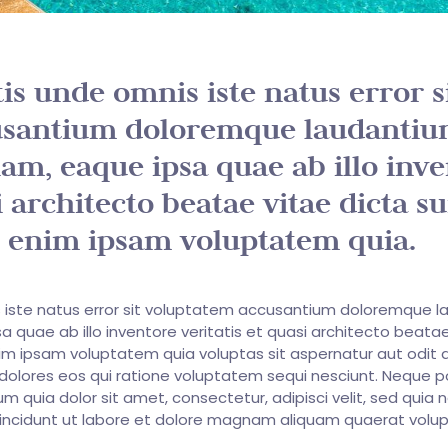
tis unde omnis iste natus error s
usantium doloremque laudantiu
am, eaque ipsa quae ab illo inv
i architecto beatae vitae dicta s
 enim ipsam voluptatem quia.
s iste natus error sit voluptatem accusantium doloremque l
quae ab illo inventore veritatis et quasi architecto beatae
m ipsam voluptatem quia voluptas sit aspernatur aut odit a
olores eos qui ratione voluptatem sequi nesciunt. Neque p
m quia dolor sit amet, consectetur, adipisci velit, sed quia 
ncidunt ut labore et dolore magnam aliquam quaerat volu