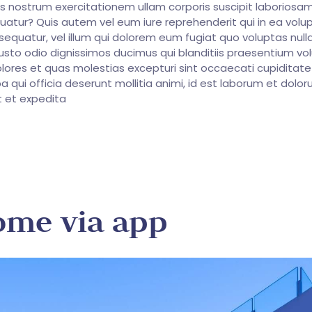
 nostrum exercitationem ullam corporis suscipit laboriosam,
tur? Quis autem vel eum iure reprehenderit qui in ea volup
equatur, vel illum qui dolorem eum fugiat quo voluptas nulla
usto odio dignissimos ducimus qui blanditiis praesentium v
olores et quas molestias excepturi sint occaecati cupiditat
pa qui officia deserunt mollitia animi, id est laborum et dolor
t et expedita
ome via app