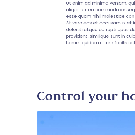
Ut enim ad minima veniam, quis
aliquid ex ea commodi consequa
esse quam nihil molestiae cons
At vero eos et accusamus et i
deleniti atque corrupti quos d
provident, similique sunt in cul
harum quidem rerum facilis es
Control your h