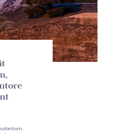
it
m,
entore
unt
audantium,