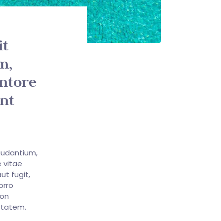
it
m,
entore
unt
audantium,
 vitae
ut fugit,
orro
non
ptatem.