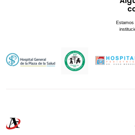
Algu
c
Estamos 
institu