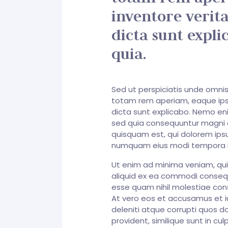
inventore verita
dicta sunt expl
quia.
Sed ut perspiciatis unde omni
totam rem aperiam, eaque ipsa 
dicta sunt explicabo. Nemo eni
sed quia consequuntur magni d
quisquam est, qui dolorem ipsu
numquam eius modi tempora i
Ut enim ad minima veniam, quis
aliquid ex ea commodi consequa
esse quam nihil molestiae cons
At vero eos et accusamus et i
deleniti atque corrupti quos d
provident, similique sunt in cul