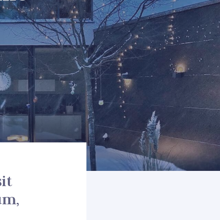
it
um,