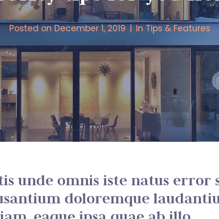
Posted on
December 1, 2019
In
Tips & Features
tis unde omnis iste natus error s
usantium doloremque laudanti
am, eaque ipsa quae ab illo