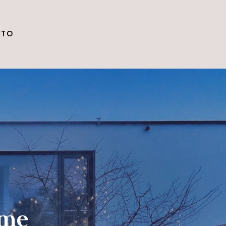
CTO
ome