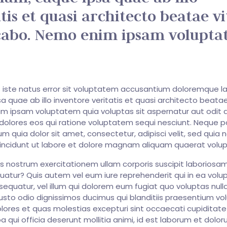
tis et quasi architecto beatae v
icabo. Nemo enim ipsam volupt
s iste natus error sit voluptatem accusantium doloremque l
quae ab illo inventore veritatis et quasi architecto beatae
m ipsam voluptatem quia voluptas sit aspernatur aut odit a
olores eos qui ratione voluptatem sequi nesciunt. Neque p
m quia dolor sit amet, consectetur, adipisci velit, sed quia 
ncidunt ut labore et dolore magnam aliquam quaerat volu
 nostrum exercitationem ullam corporis suscipit laboriosam,
tur? Quis autem vel eum iure reprehenderit qui in ea volup
equatur, vel illum qui dolorem eum fugiat quo voluptas nulla
usto odio dignissimos ducimus qui blanditiis praesentium v
olores et quas molestias excepturi sint occaecati cupiditat
pa qui officia deserunt mollitia animi, id est laborum et dolor